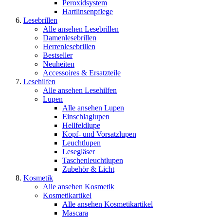
Peroxidsystem
Hartlinsenpflege
Lesebrillen
Alle ansehen Lesebrillen
Damenlesebrillen
Herrenlesebrillen
Bestseller
Neuheiten
Accessoires & Ersatzteile
Lesehilfen
Alle ansehen Lesehilfen
Lupen
Alle ansehen Lupen
Einschlaglupen
Hellfeldlupe
Kopf- und Vorsatzlupen
Leuchtlupen
Lesegläser
Taschenleuchtlupen
Zubehör & Licht
Kosmetik
Alle ansehen Kosmetik
Kosmetikartikel
Alle ansehen Kosmetikartikel
Mascara