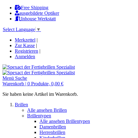
Free Shipping
ausgebildete Optiker
Inhouse Werkstatt
Select Language
▼
Merkzettel
|
Zur Kasse
|
Registrieren
|
Anmelden
Menü
Suche
Warenkorb
|
0 Produkte,
0,00 €
Sie haben keine Artikel im Warenkorb.
Brillen
Alle ansehen Brillen
Brillentypen
Alle ansehen Brillentypen
Damenbrillen
Herrenbrillen
Kinderbrillen