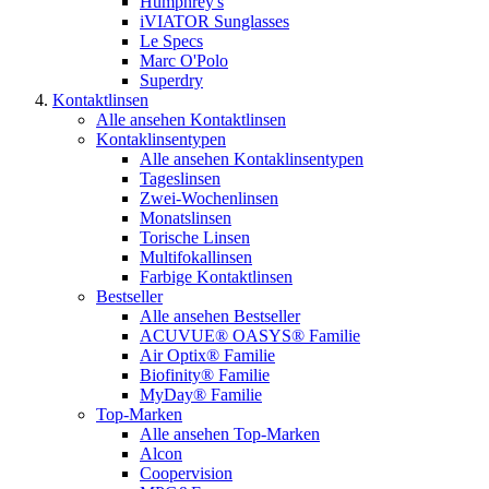
Humphrey's
iVIATOR Sunglasses
Le Specs
Marc O'Polo
Superdry
Kontaktlinsen
Alle ansehen Kontaktlinsen
Kontaklinsentypen
Alle ansehen Kontaklinsentypen
Tageslinsen
Zwei-Wochenlinsen
Monatslinsen
Torische Linsen
Multifokallinsen
Farbige Kontaktlinsen
Bestseller
Alle ansehen Bestseller
ACUVUE® OASYS® Familie
Air Optix® Familie
Biofinity® Familie
MyDay® Familie
Top-Marken
Alle ansehen Top-Marken
Alcon
Coopervision