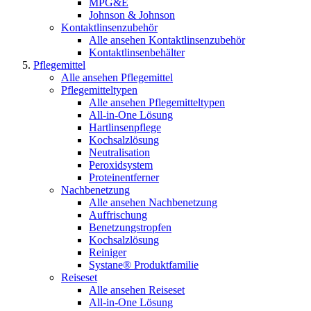
MPG&E
Johnson & Johnson
Kontaktlinsenzubehör
Alle ansehen Kontaktlinsenzubehör
Kontaktlinsenbehälter
Pflegemittel
Alle ansehen Pflegemittel
Pflegemitteltypen
Alle ansehen Pflegemitteltypen
All-in-One Lösung
Hartlinsenpflege
Kochsalzlösung
Neutralisation
Peroxidsystem
Proteinentferner
Nachbenetzung
Alle ansehen Nachbenetzung
Auffrischung
Benetzungstropfen
Kochsalzlösung
Reiniger
Systane® Produktfamilie
Reiseset
Alle ansehen Reiseset
All-in-One Lösung