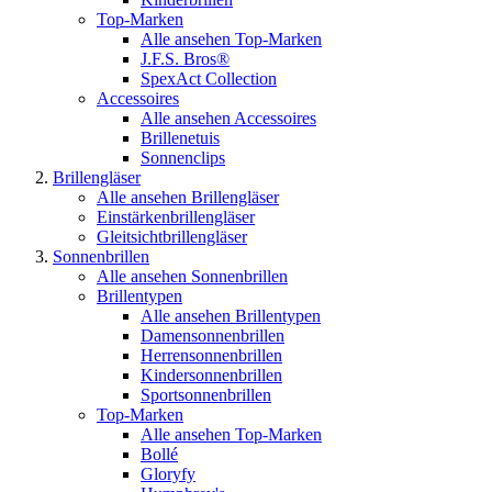
Top-Marken
Alle ansehen Top-Marken
J.F.S. Bros®
SpexAct Collection
Accessoires
Alle ansehen Accessoires
Brillenetuis
Sonnenclips
Brillengläser
Alle ansehen Brillengläser
Einstärkenbrillengläser
Gleitsichtbrillengläser
Sonnenbrillen
Alle ansehen Sonnenbrillen
Brillentypen
Alle ansehen Brillentypen
Damensonnenbrillen
Herrensonnenbrillen
Kindersonnenbrillen
Sportsonnenbrillen
Top-Marken
Alle ansehen Top-Marken
Bollé
Gloryfy